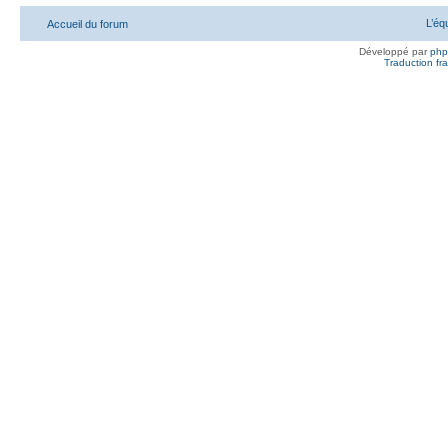
L’éq
Accueil du forum
Développé par
ph
Traduction fra