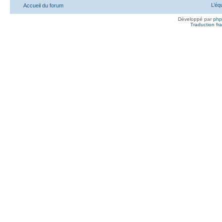
L’éq
Accueil du forum
Développé par
ph
Traduction fra