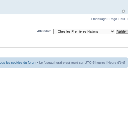
1 message • Page
1
sur
1
Atteindre:
ous les cookies du forum
• Le fuseau horaire est réglé sur UTC-5 heures [Heure d’été]