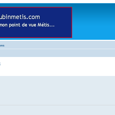
ions
3