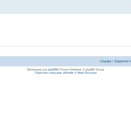
L’équipe
•
Supprimer t
Développé par
phpBB
® Forum Software © phpBB Group
Traduction française officielle
©
Maël Soucaze