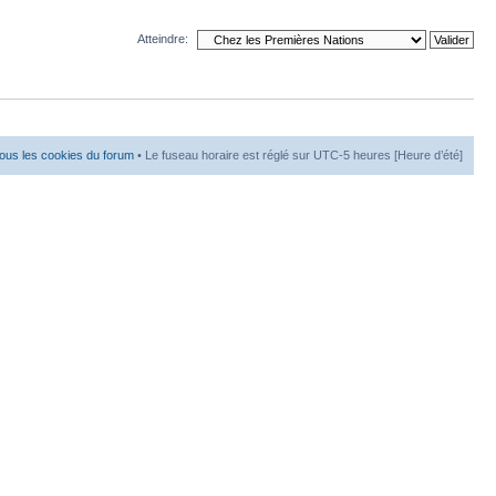
Atteindre:
ous les cookies du forum
• Le fuseau horaire est réglé sur UTC-5 heures [Heure d’été]