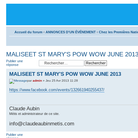
Accueil du forum
‹
ANNONCES D'UN ÉVÉNEMENT
‹
Chez les Premières Nat
MALISEET ST MARY'S POW WOW JUNE 201
Publier une
réponse
MALISEET ST MARY'S POW WOW JUNE 2013
par
admin
» Jeu 25 Avr 2013 11:28
https://www.facebook.com/events/132661940255437/
Claude Aubin
Métis et administrateur de ce site.
info@claudeaubinmetis.com
Publier une