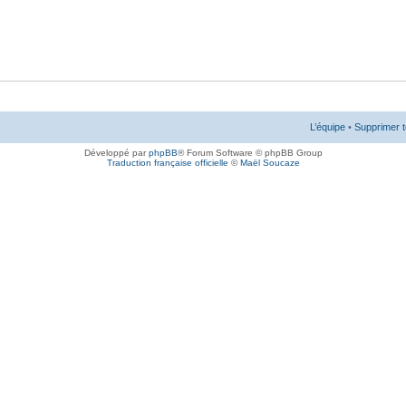
L’équipe
•
Supprimer t
Développé par
phpBB
® Forum Software © phpBB Group
Traduction française officielle
©
Maël Soucaze