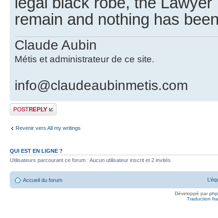
legal black robe, the Lawyer .
remain and nothing has been
Claude Aubin
Métis et administrateur de ce site.
info@claudeaubinmetis.com
Publier une
réponse
Revenir vers All my writings
QUI EST EN LIGNE ?
Utilisateurs parcourant ce forum : Aucun utilisateur inscrit et 2 invités
L’éq
Accueil du forum
Développé par
ph
Traduction fra