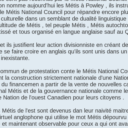
on nomme aujourd'hui les Métis à Powley , ils inst
t le Métis National Council pour répandre encore pl
ulturelle dans un semblant de dualité linguistique
ltitude de Métis , tel peuple Métis , Métis autocht
ssé et tous organisé en langue anglaise sauf au 
 ils justifient leur action divisionniste en créant d
 se faire croire en anglais qu'ils sont unis dans un
inexistante.
t commun de protestation conte le Métis National Co
 la construction strictement nationale d'une Natio
 du financemen a partir de la vente de nouvelles c
nal Métis et de la gouvernance nationale comme le
Nation de l'ouest Canadien pour leurs citoyens .
Métis de l'est sont devenus dan leur naivité maitre
rtuel anglophone qui utilise le mot Métis dépourvu
ne et maintenant observable pour ceux a qui ont ava