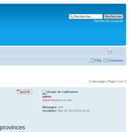
Recherche avancée
FAQ
Connexion
1 message • Page
1
sur
1
admin
Administrateur du site
Messages:
433
Inscription:
Mer 20 Oct 2010 11:42
 provinces