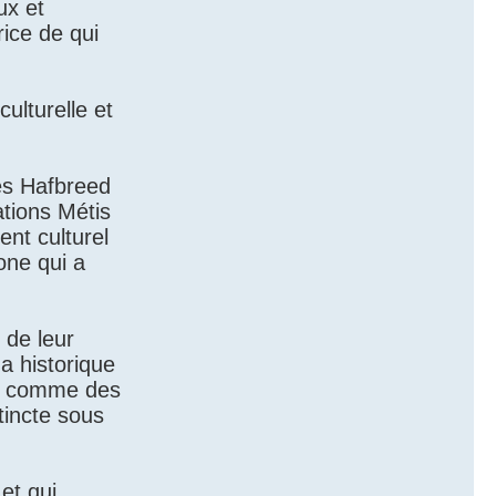
ux et
rice de qui
ulturelle et
les Hafbreed
ations Métis
nt culturel
one qui a
 de leur
da historique
us comme des
tincte sous
et qui