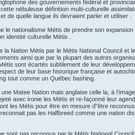
nglophone des gouvernements fédéral et provincia
ette nébuleuse définition multi-culturelle assimilat
 de quelle langue ils devraient parler et utiliser .
 le nationalisme Métis de prendre son expansion c
 identité culturelle Métis .
e la Nation Métis par le Métis National Council et 
nements ainsi que par la plupart des autres organis
Métis sont écartés subtilement de leur développeme
respect de leur base historique française et autocht
shing tout comme un Québec bashing.
une Matee Nation mais anglaise celle la, à l'image
rejeté avec ironie les Métis et re-façonné leur agen
t sont les Métis pour être en mesure d"être reconn
 reconnait pas les Halfbreed comme une nation dis
ne sont pas reconnus par le Métis National Council 