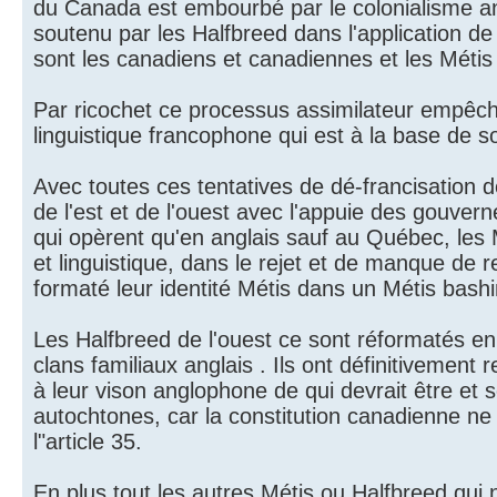
du Canada est embourbé par le colonialisme a
soutenu par les Halfbreed dans l'application de c
sont les canadiens et canadiennes et les Métis et
Par ricochet ce processus assimilateur empêche
linguistique francophone qui est à la base de son
Avec toutes ces tentatives de dé-francisation d
de l'est et de l'ouest avec l'appuie des gouver
qui opèrent qu'en anglais sauf au Québec, les 
et linguistique, dans le rejet et de manque de 
formaté leur identité Métis dans un Métis ba
Les Halfbreed de l'ouest ce sont réformatés en 
clans familiaux anglais . Ils ont définitivement 
à leur vison anglophone de qui devrait être e
autochtones, car la constitution canadienne ne
l"article 35.
En plus tout les autres Métis ou Halfbreed qui 