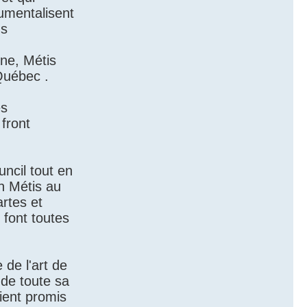
rumentalisent
us
one, Métis
Québec .
es
 front
uncil tout en
n Métis au
artes et
 font toutes
 de l'art de
 de toute sa
ient promis