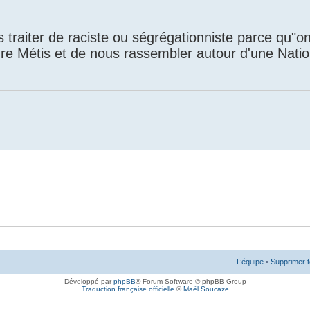
 traiter de raciste ou ségrégationniste parce qu"on
ure Métis et de nous rassembler autour d'une Natio
L’équipe
•
Supprimer t
Développé par
phpBB
® Forum Software © phpBB Group
Traduction française officielle
©
Maël Soucaze