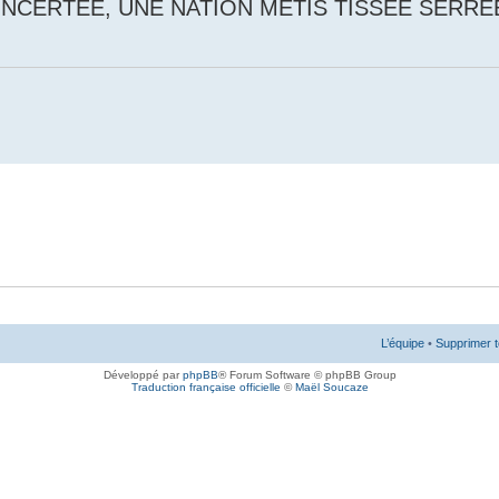
NCERTÉE, UNE NATION MÉTIS TISSÉE SERRÉ
L’équipe
•
Supprimer t
Développé par
phpBB
® Forum Software © phpBB Group
Traduction française officielle
©
Maël Soucaze