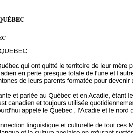
 QUÉBEC
EC
S QUEBEC
Québec qui ont quitté le territoire de leur mère
adien en perte presque totale de l'une et l'aut
htones de leurs parents formatée pour devenir c
nte et parlée au Québec et en Acadie, étant le r
st canadien et toujours utilisée quotidiennement
rd'hui appelé le Québec , l'Acadie et le nord de
onnection linguistique et culturelle de tout ces 
 la langue et la culture anglaise en refusant s