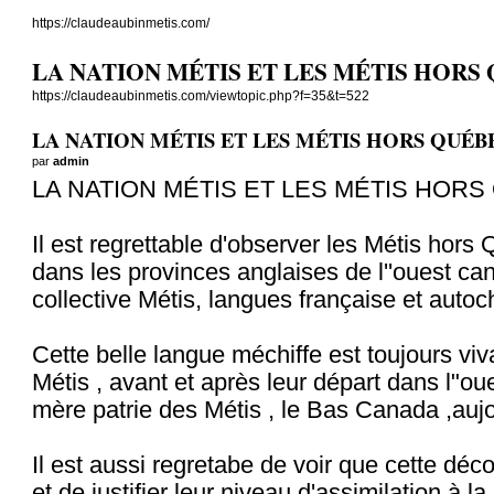
https://claudeaubinmetis.com/
LA NATION MÉTIS ET LES MÉTIS HORS
https://claudeaubinmetis.com/viewtopic.php?f=35&t=522
LA NATION MÉTIS ET LES MÉTIS HORS QUÉB
par
admin
LA NATION MÉTIS ET LES MÉTIS HOR
Il est regrettable d'observer les Métis hors 
dans les provinces anglaises de l''ouest can
collective Métis, langues française et autoc
Cette belle langue méchiffe est toujours viva
Métis , avant et après leur départ dans l"oue
mère patrie des Métis , le Bas Canada ,aujou
Il est aussi regretabe de voir que cette déc
et de justifier leur niveau d'assimilation à