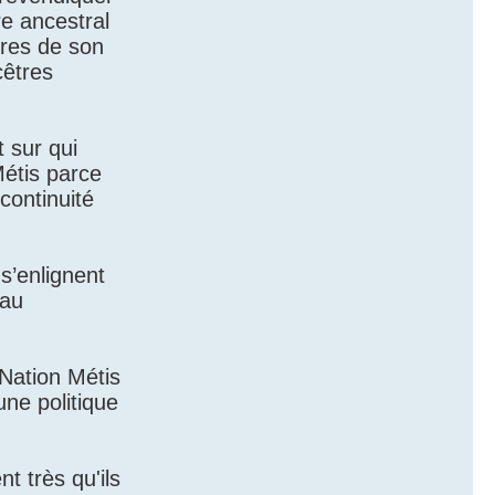
re ancestral
bres de son
cêtres
 sur qui
Métis parce
continuité
s’enlignent
 au
Nation Métis
ne politique
t très qu'ils