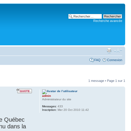
Recherche avancée
FAQ
Connexion
1 message • Page
1
sur
1
admin
Administrateur du site
Messages:
433
Inscription:
Mer 20 Oct 2010 11:42
une Québec
nnu dans la