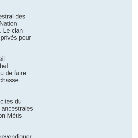
estral des
 Nation
. Le clan
 privés pour
il
Chef
u de faire
 chasse
cites du
s ancestrales
on Métis
 revendiquer