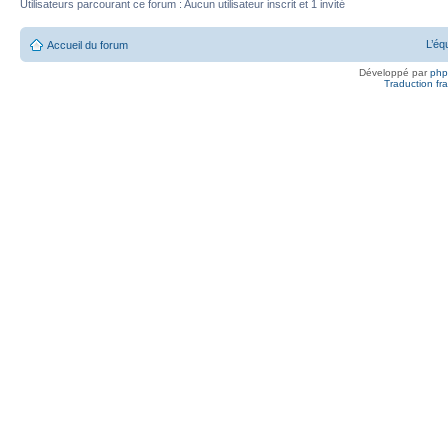
Utilisateurs parcourant ce forum : Aucun utilisateur inscrit et 1 invité
L’éq
Accueil du forum
Développé par
ph
Traduction fra